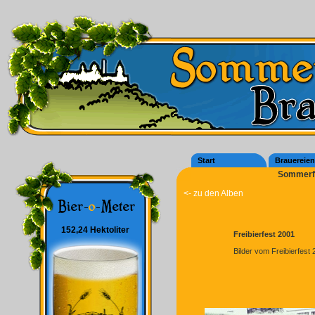
Start
Brauereien
Sommerfe
<- zu den Alben
152,24 Hektoliter
Freibierfest 2001
Bilder vom Freibierfest