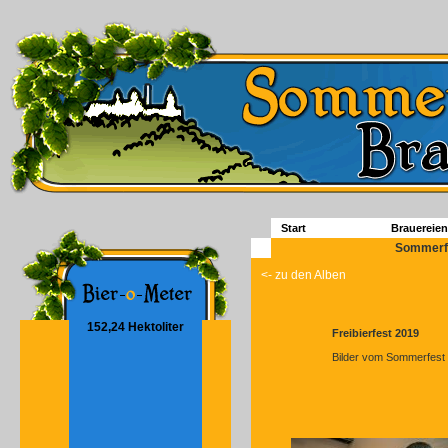
Start
Brauereien
Sommerfe
<- zu den Alben
152,24 Hektoliter
Freibierfest 2019
Bilder vom Sommerfest