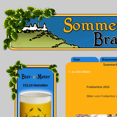
Start
Brauereien
Sommerfe
<- zu den Alben
152,24 Hektoliter
Freibierfest 2015
Bilder vom Freibierfest 