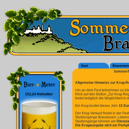
Start
Brauereien
Sommerfe
Allgemeine Hinweise zur Krug-Re
Um an dem Fest teilnehmen zu könne
152,24 Hektoliter
Klick auf den Button „Zur Krug-Regi
bietet lediglich die Möglichkeit i
Ein Krug kostet dieses Jahr
15 Eur
Der Krug-Verkauf findet in der F
Studiengänge Brauwesen, Lebensmi
Studiengänge können am
Diensta
Die Krugausgabe wird am Parkpla